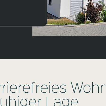
rrierefreies Woh
ruhiger Lage