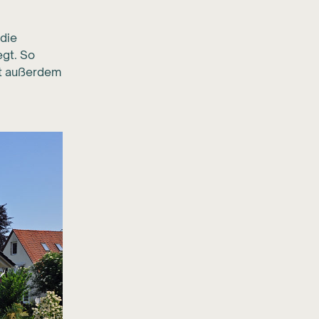
die
egt. So
rt außerdem