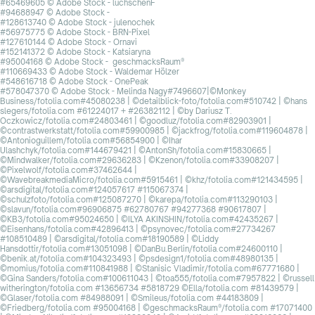
#65469605 © Adobe Stock - luchschenF
#94688947 © Adobe Stock -
#128613740 © Adobe Stock - julenochek
#56975775 © Adobe Stock - BRN-Pixel
#127610144 © Adobe Stock - Ornavi
#152141372 © Adobe Stock - Katsiaryna
#95004168 © Adobe Stock - geschmacksRaum®
#110669433 © Adobe Stock - Waldemar Hölzer
#548616718 © Adobe Stock - OnePeak
#578047370 © Adobe Stock - Melinda Nagy#7496607|©Monkey
Business/fotolia.com#45080238 | ©detailblick-foto/fotolia.com#510742 | ©hans
slegers/fotolia.com #61224017 + #26382112 | ©by Dariusz T.
Oczkowicz/fotolia.com#24803461 | ©goodluz/fotolia.com#82903901 |
©contrastwerkstatt/fotolia.com#59900985 | ©jackfrog/fotolia.com#119604878 |
©Antonioguillem/fotolia.com#56854900 | ©Ihar
Ulashchyk/fotolia.com#144679421 | ©AntonSh/fotolia.com#15830665 |
©Mindwalker/fotolia.com#29636283 | ©Kzenon/fotolia.com#33908207 |
©Pixelwolf/fotolia.com#37462644 |
©WavebreakmediaMicro/fotolia.com#5915461 | ©khz/fotolia.com#121434595 |
©arsdigital/fotolia.com#124057617 #115067374 |
©schulzfoto/fotolia.com#125087270 | ©karepa/fotolia.com#113290103 |
©slavun/fotolia.com#96906875 #62780767 #94277368 #90617807 |
©KB3/fotolia.com#95024650 | ©ILYA AKINSHIN/fotolia.com#42435267 |
©Eisenhans/fotolia.com#42896413 | ©psynovec/fotolia.com#27734267
#108510489 | ©arsdigital/fotolia.com#18190589 | ©Liddy
Hansdottir/fotolia.com#13051098 | ©DanBu.Berlin/fotolia.com#24600110 |
©benik.at/fotolia.com#104323493 | ©psdesign1/fotolia.com#48980135 |
©momius/fotolia.com#110841988 | ©Stanisic Vladimir/fotolia.com#67771680 |
©Gina Sanders/fotolia.com#100611043 | ©toa555/fotolia.com#7957822 | ©russell
witherington/fotolia.com #13656734 #5818729 ©Ella/fotolia.com #81439579 |
©Glaser/fotolia.com #84988091 | ©Smileus/fotolia.com #44183809 |
©Friedberg/fotolia.com #95004168 | ©geschmacksRaum®/fotolia.com #17071400