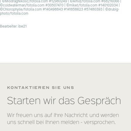
| ©MiodragNikolic/fotolia.com #12980249 | ©Amid/fotolia.com #68216066 |
©coldwaterman/fotolia.com #30507470 | ©miket/fotolia.com #140102034 |
©Chlorophylle/fotolia.com #140498843 #141858623 #57480393 | ©drubig-
photo/fotolia.com
Bearbeiter: ibe21
kontaktieren sie uns
Starten wir das Gespräch
Wir freuen uns auf Ihre Nachricht und werden
uns schnell bei Ihnen melden - versprochen.