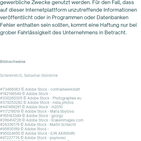
gewerbliche Zwecke genutzt werden. Für den Fall, dass
auf dieser Internetplattform unzutreffende Informationen
veröffentlicht oder in Programmen oder Datenbanken
Fehler enthalten sein sollten, kommt eine Haftung nur bei
grober Fahrlässigkeit des Unternehmens in Betracht.
Bildnachweise
SchenkHAUS, Sebastian Steinbrink
#73466063 © Adobe Stock - contrastwerkstatt
#192196549 © Adobe Stock -
#200260305 © Adobe Stock - Photographee.eu
#379253282 © Adobe Stock - insta_photos
#447489281 © Adobe Stock - rh2010
#117218019 © Adobe Stock - Maria Sbytova
#185163349 © Adobe Stock - gzorgz
#286414728 © Adobe Stock - Krakenimages.com
#26336176 © Adobe Stock - Martin Schlecht
#95830189 © Adobe Stock -
#95024650 © Adobe Stock - ILYA AKINSHIN
#47227774 © Adobe Stock - psynovec