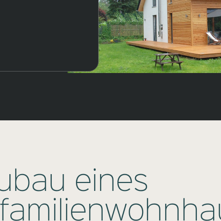
ubau eines
nfamilienwohnha